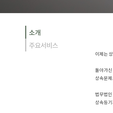
소개
주요서비스
이제는 상
돌아가신 
상속문제로
법무법인 
상속등기까