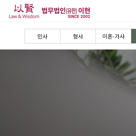
민사
형사
이혼-가사