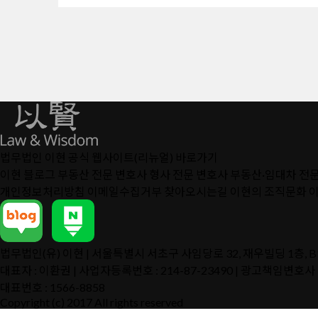
법무법인 이현 공식 웹사이트(리뉴얼) 바로가기
이현 블로그
부동산 전문 변호사
형사 전문 변호사
부동산·임대차 전
개인정보처리방침
이메일수집거부
찾아오시는길
이현의 조직문화
법무법인(유) 이현 | 서울특별시 서초구 사임당로 32, 재우빌딩 1층, 
대표자 : 이환권 | 사업자등록번호 : 214-87-23490 | 광고책임변호사
대표번호 :
1566-8858
Copyright (c) 2017 All rights reserved