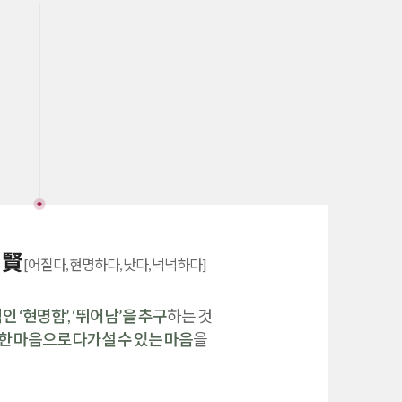
賢
]
[어질다, 현명하다, 낫다, 넉넉하다]
 ‘현명함’, ‘뛰어남’을 추구
하는 것
한 마음으로 다가설 수 있는 마음
을