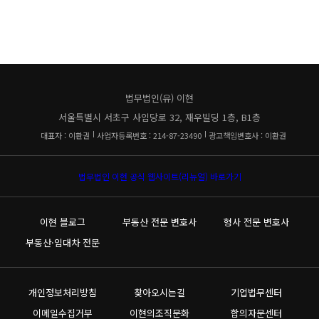
법무법인(유) 이현
서울특별시 서초구 사임당로 32, 재우빌딩 1층, B1층
대표자 : 이환권
사업자등록번호 : 214-87-23490
광고책임변호사 : 이환권
법무법인 이현 공식 웹사이트(리뉴얼) 바로가기
이현 블로그
부동산 전문 변호사
형사 전문 변호사
부동산·임대차 전문
개인정보처리방침
찾아오시는길
기업법무센터
이메일수집거부
이현의조직문화
합의자문센터