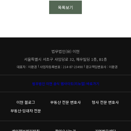
목록보기
법무법인(유) 이현
서울특별시 서초구 사임당로 32, 재우빌딩 1층, B1층
대표자 : 이환권
사업자등록번호 : 214-87-23490
광고책임변호사 : 이환권
법무법인 이현 공식 웹사이트(리뉴얼) 바로가기
이현 블로그
부동산 전문 변호사
형사 전문 변호사
부동산·임대차 전문