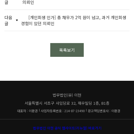
글
의뢰인
다음
[개인회생 인가] 총 채무가 2억 원이 넘고, 과거 개인회생
글
경험이 있던 의뢰인
목록보기
법무법인(유) 이현
서울특별시 서초구 사임당로 32, 재우빌딩 1층, B1층
대표자 : 이환권
사업자등록번호 : 214-87-23490
광고책임변호사 : 이환권
법무법인 이현 공식 웹사이트(리뉴얼) 바로가기