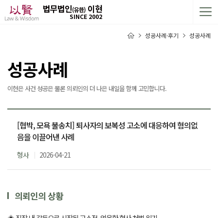
법무법인
이현
(유한)
SINCE 2002
성공사례·후기
성공사례
성공사례
이현은 사건 성공은 물론 의뢰인의 더 나은 내일을 함께 고민합니다.
[협박, 모욕 불송치] 퇴사자의 보복성 고소에 대응하여 혐의없
음을 이끌어낸 사례
형사
2026-04-21
의뢰인의 상황
◈ 직장 내 갈등으로 시작된 고소전, 억울한 형사 처벌 위기