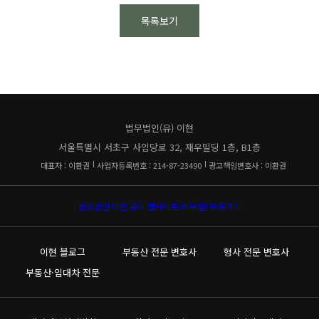
목록보기
법무법인(유) 이현
서울특별시 서초구 사임당로 32, 재우빌딩 1층, B1층
대표자 : 이환권
사업자등록번호 : 214-87-23490
광고책임변호사 : 이환권
법무법인 이현 공식 웹사이트(리뉴얼) 바로가기
이현 블로그
부동산 전문 변호사
형사 전문 변호사
부동산·임대차 전문