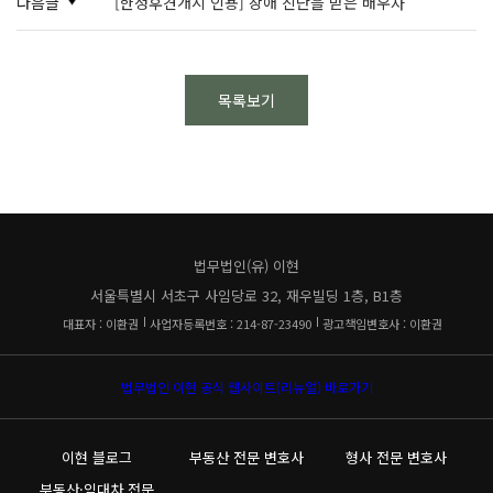
다음글
[한정후견개시 인용] 장애 진단을 받은 배우자
목록보기
법무법인(유) 이현
서울특별시 서초구 사임당로 32, 재우빌딩 1층, B1층
대표자 : 이환권
사업자등록번호 : 214-87-23490
광고책임변호사 : 이환권
법무법인 이현 공식 웹사이트(리뉴얼) 바로가기
이현 블로그
부동산 전문 변호사
형사 전문 변호사
부동산·임대차 전문