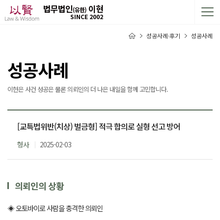
법무법인
이현
(유한)
SINCE 2002
성공사례·후기
성공사례
성공사례
이현은 사건 성공은 물론 의뢰인의 더 나은 내일을 함께 고민합니다.
[교특법위반(치상) 벌금형] 적극 합의로 실형 선고 방어
형사
2025-02-03
의뢰인의 상황
◈ 오토바이로 사람을 충격한 의뢰인