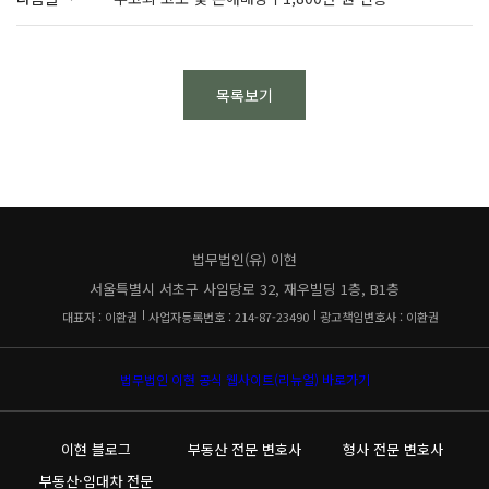
목록보기
법무법인(유) 이현
서울특별시 서초구 사임당로 32, 재우빌딩 1층, B1층
대표자 : 이환권
사업자등록번호 : 214-87-23490
광고책임변호사 : 이환권
법무법인 이현 공식 웹사이트(리뉴얼) 바로가기
이현 블로그
부동산 전문 변호사
형사 전문 변호사
부동산·임대차 전문