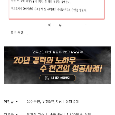
이전글
음주운전, 위험운전치상ㅣ집행유예
다음글
무고죄 고소 및 손해배상ㅣ1,800만 원 인용