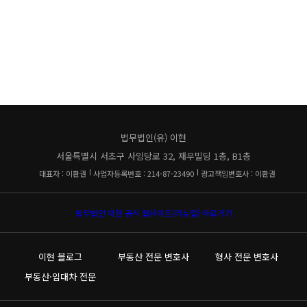
법무법인(유) 이현
서울특별시 서초구 사임당로 32, 재우빌딩 1층, B1층
대표자 : 이환권
사업자등록번호 : 214-87-23490
광고책임변호사 : 이환권
법무법인 이현 공식 웹사이트(리뉴얼) 바로가기
이현 블로그
부동산 전문 변호사
형사 전문 변호사
부동산·임대차 전문