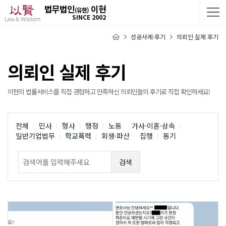
법무법인
이현
(유한)
SINCE 2002
성공사례·후기
의뢰인 실제 후기
의뢰인 실제 후기
이현의 법률서비스를 직접 경험하고 만족하신 의뢰인들의 후기로 직접 확인하세요!
전체
민사
형사
행정
노동
가사·이혼·상속
일반기업법무
학교폭력
회생·파산
집행
동기
검색