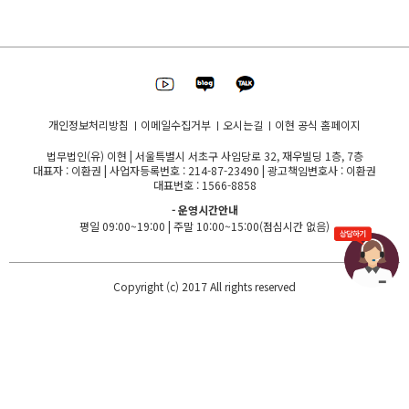
2) 고지사항 전달, 의사소통 경로 확보, 이벤트 당첨 물품
배송 시 정확한 배송지 정보 확보
3) 각종 법률 정보 및 관련 정보의 지속적 제공
4) 불량회원 부정 이용 방지 및 비인가 사용 방지
개인정보처리방침
이메일수집거부
오시는길
이현 공식 홈페이지
법무법인(유) 이현 | 서울특별시 서초구 사임당로 32, 재우빌딩 1층, 7층
3. 개인정보의 보유 및 이용기간
대표자 : 이환권 | 사업자등록번호 : 214-87-23490 | 광고책임변호사 : 이환권
대표번호 : 1566-8858
1) 법무법인 이현이 제공하는 서비스 이용기간 동안 회원
- 운영시간안내
님의 개인정보는 '법무법인 이현'에서 계속 보유하게 되나
평일 09:00~19:00 | 주말 10:00~15:00(점심시간 없음)
원칙적으로 개인정보의 수집 또는 제공받은 목적 달성 시
지체 없이 파기합니다.
Copyright (c) 2017 All rights reserved
2) 이용약관 및 미풍양속을 해치는 등 서비스에 물의를 일
으키는 경우, 불량사용자에 대해서는 이용자의 의사에 관
계없이 강제탈퇴됩니다.
4. 개인정보의 파기절차 및 방법