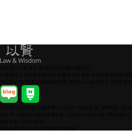
법무법인 이현 공식 웹사이트(리뉴얼) 바로가기
이현 블로그
부동산 전문 변호사
형사 전문 변호사
부동산·임대차 전
개인정보처리방침
이메일수집거부
찾아오시는길
이현의 조직문화
법무법인(유) 이현 | 서울특별시 서초구 사임당로 32, 재우빌딩 1층, 
대표자 : 이환권 | 사업자등록번호 : 214-87-23490 | 광고책임변호사
대표번호 :
1566-8858
Copyright (c) 2017 All rights reserved