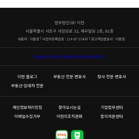
법무법인(유) 이현
서울특별시 서초구 사임당로 32, 재우빌딩 1층, B1층
대표자 : 이환권
사업자등록번호 : 214-87-23490
광고책임변호사 : 이환권
법무법인 이현 공식 웹사이트(리뉴얼) 바로가기
이현 블로그
부동산 전문 변호사
형사 전문 변호사
부동산·임대차 전문
개인정보처리방침
찾아오시는길
기업법무센터
이메일수집거부
이현의조직문화
합의자문센터