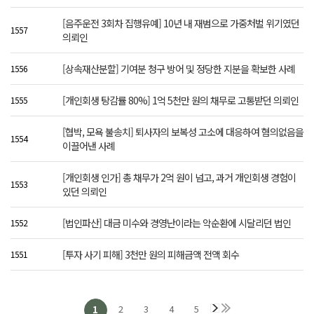
[음주운전 3회차 집행유예] 10년 내 재범으로 가중처벌 위기였던
1557
의뢰인
[상속재산분할] 기여분 청구 방어 및 정당한 지분을 확보한 사례
1556
[개인회생 탕감률 80%] 1억 5천만 원의 채무로 고통받던 의뢰인
1555
[협박, 모욕 불송치] 퇴사자의 보복성 고소에 대응하여 혐의없음을
1554
이끌어낸 사례
[개인회생 인가] 총 채무가 2억 원이 넘고, 과거 개인회생 경험이
1553
있던 의뢰인
[법인파산] 대금 미수와 경영난이라는 악순환에 시달리던 법인
1552
[투자 사기 피해] 3천만 원의 피해금액 전액 회수
1551
2
3
4
5
1