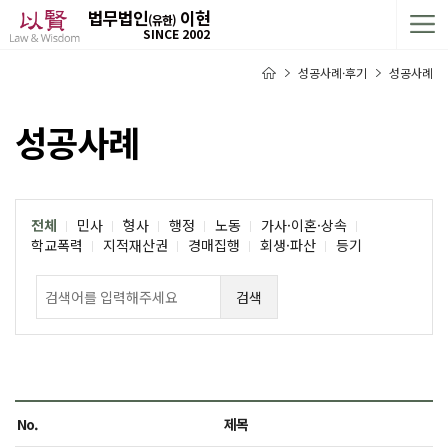
법무법인
이현
(유한)
SINCE 2002
성공사례·후기
성공사례
성공사례
전체
민사
형사
행정
노동
가사·이혼·상속
학교폭력
지적재산권
경매집행
회생·파산
등기
검색
No.
제목