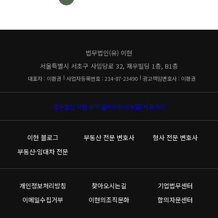
법무법인(유) 이현
서울특별시 서초구 사임당로 32, 재우빌딩 1층, B1층
대표자 : 이환권
사업자등록번호 : 214-87-23490
광고책임변호사 : 이환권
법무법인 이현 공식 웹사이트(리뉴얼) 바로가기
이현 블로그
부동산 전문 변호사
형사 전문 변호사
부동산·임대차 전문
개인정보처리방침
찾아오시는길
기업법무센터
이메일수집거부
이현의조직문화
합의자문센터