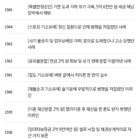
[특별한정승인] 기한 도과 각하 위기 극복, 5억 6천만 원 세금 체납
1565
압박에서 해방
[스토킹 기소유예] 정신 질환으로 인해 범행을 저질렀던 사례
1564
[사기 불송치 및 업무상배임 각하] 호의로 도와줬으나 고소 당했던
1563
사례
[공유물분할] 현금 2억 원 확보 및 상가 경매 분할 이끌어낸 사례
1562
[절도 기소유예] 벼랑 끝에서 저지른 한 번의 실수
1561
[재물손괴 기소유예] 술기운에 우발적으로 범행을 저질렀던 의뢰
1560
인
[이혼 재산분할 2억 원] 협의이혼 후 재산을 한 푼도 받지 못했던
1559
의뢰인
[임대차보증금 2억 9천여만 원] 셀프 낙찰 및 채권상계처리로 자
1558
산 가치 보존