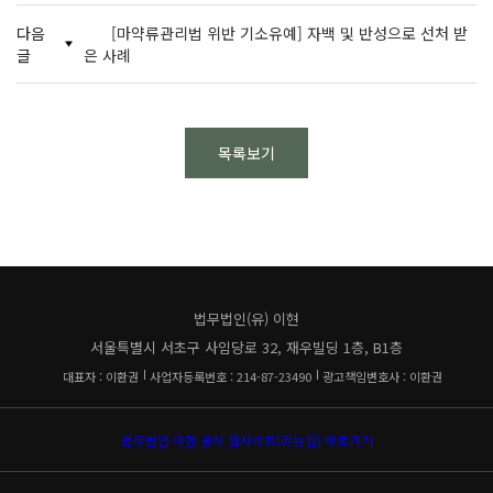
다음
[마약류관리법 위반 기소유예] 자백 및 반성으로 선처 받
글
은 사례
목록보기
법무법인(유) 이현
서울특별시 서초구 사임당로 32, 재우빌딩 1층, B1층
대표자 : 이환권
사업자등록번호 : 214-87-23490
광고책임변호사 : 이환권
법무법인 이현 공식 웹사이트(리뉴얼) 바로가기