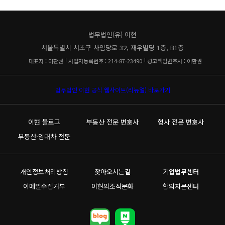
법무법인(유) 이현
서울특별시 서초구 사임당로 32, 재우빌딩 1층, B1층
대표자 : 이환권
사업자등록번호 : 214-87-23490
광고책임변호사 : 이환권
법무법인 이현 공식 웹사이트(리뉴얼) 바로가기
이현 블로그
부동산 전문 변호사
형사 전문 변호사
부동산·임대차 전문
개인정보처리방침
찾아오시는길
기업법무센터
이메일수집거부
이현의조직문화
합의자문센터